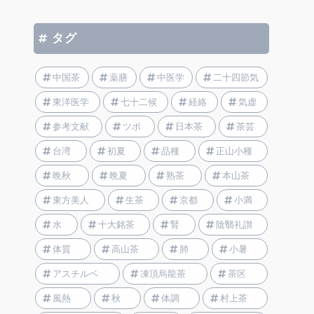
タグ
中国茶
薬膳
中医学
二十四節気
東洋医学
七十二候
経絡
気虚
参考文献
ツボ
日本茶
茶芸
台湾
初夏
品種
正山小種
晩秋
晩夏
熟茶
本山茶
東方美人
生茶
京都
小満
水
十大銘茶
腎
陰翳礼讃
体質
高山茶
肺
小暑
アスチルベ
凍頂烏龍茶
茶区
風熱
秋
体調
村上茶