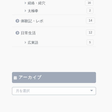
経絡・経穴
16
太極拳
2
体験記・レポ
14
日常生活
12
広東語
5
アーカイブ