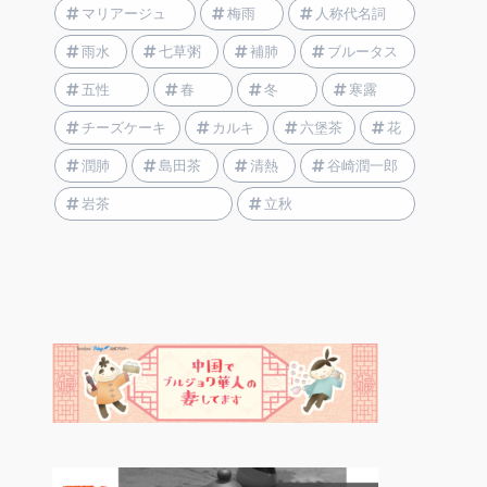
マリアージュ
梅雨
人称代名詞
雨水
七草粥
補肺
ブルータス
五性
春
冬
寒露
チーズケーキ
カルキ
六堡茶
花
潤肺
島田茶
清熱
谷崎潤一郎
岩茶
立秋