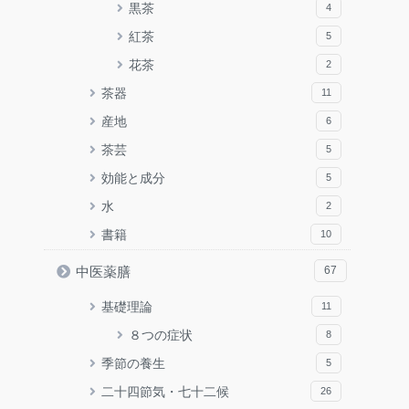
黒茶
4
紅茶
5
花茶
2
茶器
11
産地
6
茶芸
5
効能と成分
5
水
2
書籍
10
中医薬膳
67
基礎理論
11
８つの症状
8
季節の養生
5
二十四節気・七十二候
26