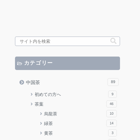
カテゴリー
中国茶
89
初めての方へ
9
茶葉
46
烏龍茶
10
緑茶
14
黄茶
3