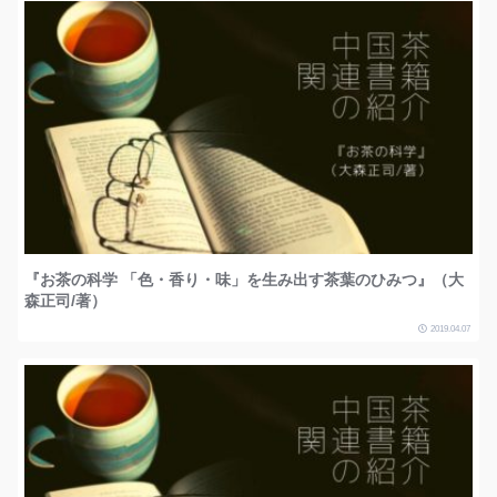
『お茶の科学 「色・香り・味」を生み出す茶葉のひみつ』（大
森正司/著）
2019.04.07