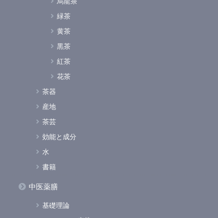
烏龍茶
緑茶
黄茶
黒茶
紅茶
花茶
茶器
産地
茶芸
効能と成分
水
書籍
中医薬膳
基礎理論