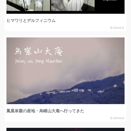
ヒマワリとデルフィニウム
2020.06.21
鳳凰単叢の産地・烏崠山大庵へ行ってきた
2020.06.09