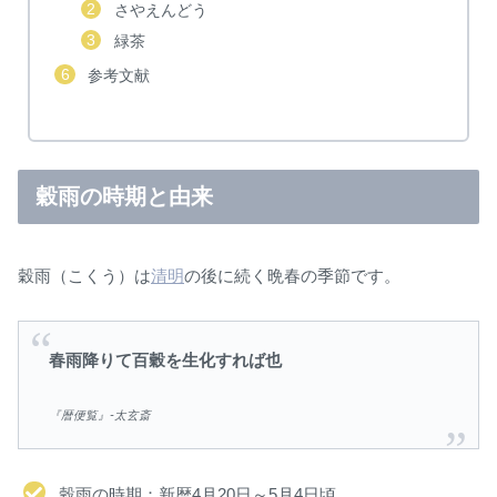
さやえんどう
緑茶
参考文献
穀雨の時期と由来
穀雨（こくう）は
清明
の後に続く晩春の季節です。
春雨降りて百穀を生化すれば也
『暦便覧』-太玄斎
穀雨の時期：新暦4月20日～5月4日頃