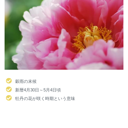
穀雨の末候
新暦4月30日～5月4日頃
牡丹の花が咲く時期という意味