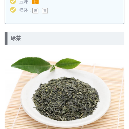
五味：
甘
帰経：
脾
胃
緑茶