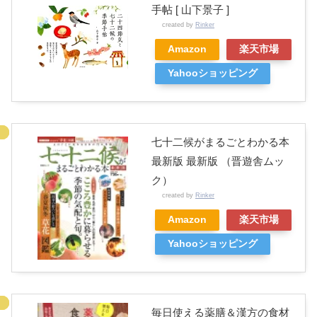
手帖 [ 山下景子 ]
created by
Rinker
Amazon
楽天市場
Yahooショッピング
七十二候がまるごとわかる本
最新版 最新版 （晋遊舎ムッ
ク）
created by
Rinker
Amazon
楽天市場
Yahooショッピング
毎日使える薬膳＆漢方の食材