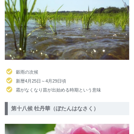
穀雨の次候
新暦4月25日～4月29日頃
霜がなくなり苗が出始める時期という意味
第十八候 牡丹華（ぼたんはなさく）