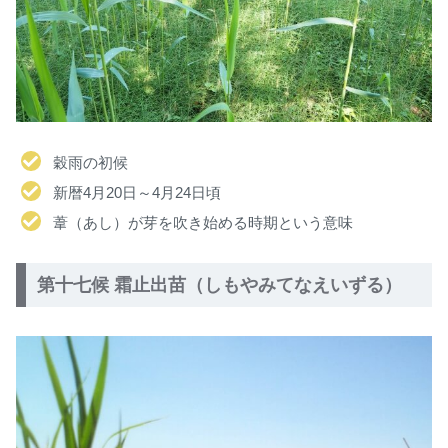
穀雨の初候
新暦4月20日～4月24日頃
葦（あし）が芽を吹き始める時期という意味
第十七候 霜止出苗（しもやみてなえいずる）