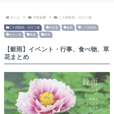
ホーム
中医薬膳
二十四節気・七十二候
二十四節気・七十二候
花言葉
薬膳
二十四節気
七十二候
晩春
穀雨
【穀雨】イベント・行事、食べ物、草
花まとめ