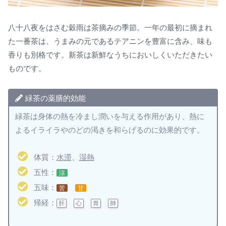
八十八夜をはさむ穀雨は茶摘みの季節。一年の最初に摘まれ
た一番茶は、うまみの元であるテアニンを豊富に含み、味も
香りも別格です。新茶は新鮮なうちにおいしくいただきたい
ものです。
緑茶の薬膳的効能
緑茶は身体の熱を冷まし潤いを与える作用があり、熱に
よるイライラやのどの渇きを和らげるのに効果的です。
体質：
水滞
、
湿熱
五性：
涼
五味：
苦
甘
帰経：
肝
心
胃
肺