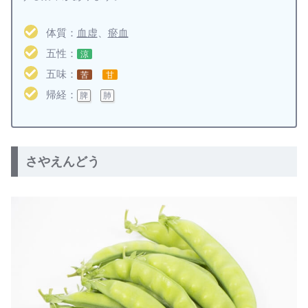
体質：
血虚
、
瘀血
五性：
涼
五味：
苦
甘
帰経：
脾
肺
さやえんどう