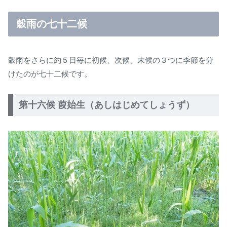
穀雨の七十二候
穀雨をさらに約５日毎に初候、次候、末候の３つに季節を分
けたのが七十二候です。
第十六候 葭始生（あしはじめてしょうず）