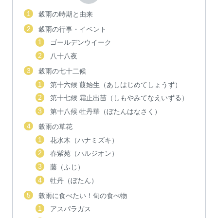
穀雨の時期と由来
穀雨の行事・イベント
ゴールデンウイーク
八十八夜
穀雨の七十二候
第十六候 葭始生（あしはじめてしょうず）
第十七候 霜止出苗（しもやみてなえいずる）
第十八候 牡丹華（ぼたんはなさく）
穀雨の草花
花水木（ハナミズキ）
春紫苑（ハルジオン）
藤（ふじ）
牡丹（ぼたん）
穀雨に食べたい！旬の食べ物
アスパラガス