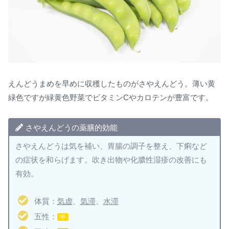
えんどうまめを早めに収穫したものがさやえんどう。薄い黄
緑色ですが緑黄色野菜でビタミンCやカロテンが豊富です。
さやえんどうの薬膳的効能
さやえんどうは気を補い、胃腸の調子を整え、下痢など
の症状を和らげます。吹き出物や化膿性湿疹の改善にも
有効。
体質：
気虚
、
気滞
、
水滞
五性：
平