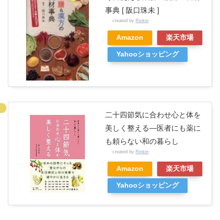
事典 [ 阪口珠未 ]
created by
Rinker
Amazon
楽天市場
Yahooショッピング
二十四節気に合わせ心と体を
美しく整える—医者にも薬に
も頼らない和の暮らし
created by
Rinker
Amazon
楽天市場
Yahooショッピング