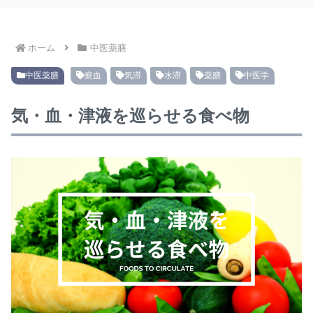
ホーム
中医薬膳
中医薬膳
瘀血
気滞
水滞
薬膳
中医学
気・血・津液を巡らせる食べ物