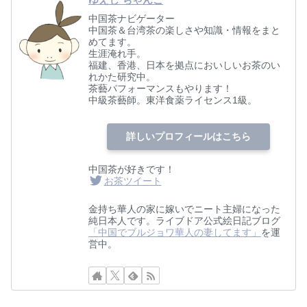
ゆえじ ちゃんこ
中国茶ナビゲーター
中国茶＆台湾茶の楽しさや知識・情報をまと
めてます。
生涯淹れ手。
福建、香港、日本を拠点においしいお茶のい
れかた研究中。
茶藝パフォーマンスもやります！
中級茶藝師。東洋食薬ライセンス1級。
詳しいプロフィールはこちら
中国茶が好きです！
お茶ツイート
金持ち華人の家に嫁いでニート主婦になった
純日本人です。ライブドア公式絵日記ブログ
「中国でブルジョワ華人の妻してます」
を運
営中。