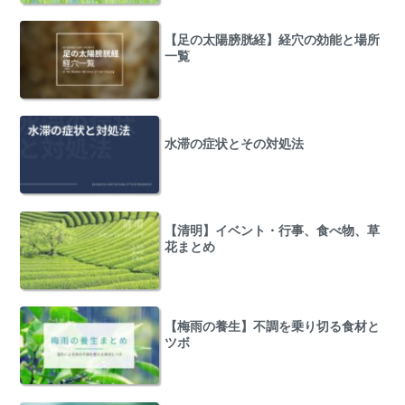
【足の太陽膀胱経】経穴の効能と場所
一覧
水滞の症状とその対処法
【清明】イベント・行事、食べ物、草
花まとめ
【梅雨の養生】不調を乗り切る食材と
ツボ