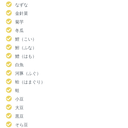
なずな
金針菜
菊芋
冬瓜
鯉（こい）
鮒（ふな）
鱧（はも）
白魚
河豚（ふぐ）
蛤（はまぐり）
蛙
小豆
大豆
黒豆
そら豆