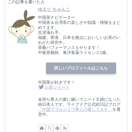
この記事を書いた人
ゆえじ ちゃんこ
中国茶ナビゲーター
中国茶＆台湾茶の楽しさや知識・情報をまと
めてます。
生涯淹れ手。
福建、香港、日本を拠点においしいお茶のい
れかた研究中。
茶藝パフォーマンスもやります！
中級茶藝師。東洋食薬ライセンス1級。
詳しいプロフィールはこちら
中国茶が好きです！
お茶ツイート
金持ち華人の家に嫁いでニート主婦になった
純日本人です。ライブドア公式絵日記ブログ
「中国でブルジョワ華人の妻してます」
を運
営中。