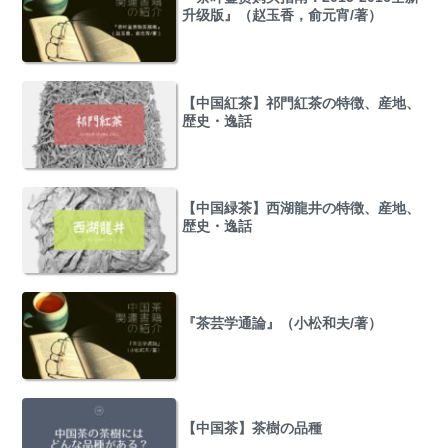
升级版』（赵玉香，俞元宵/著）
【中国紅茶】祁門紅茶の特徴、産地、
歴史・逸話
【中国緑茶】西湖龍井の特徴、産地、
歴史・逸話
『茶芸学通論』（小松和夫/著）
【中国茶】茶樹の品種