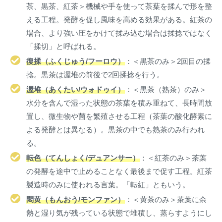
茶、黒茶、紅茶＞機械や手を使って茶葉を揉んで形を整
える工程。発酵を促し風味を高める効果がある。紅茶の
場合、より強い圧をかけて揉み込む場合は揉捻ではなく
「揉切」と呼ばれる。
復揉（ふくじゅう/フーロウ）
：＜黒茶のみ＞2回目の揉
捻。黒茶は渥堆の前後で2回揉捻を行う。
渥堆（あくたい/ウォドゥイ）
：＜黒茶（熟茶）のみ＞
水分を含んで湿った状態の茶葉を積み重ねて、長時間放
置し、微生物や菌を繁殖させる工程（茶葉の酸化酵素に
よる発酵とは異なる）。黒茶の中でも熟茶のみ行われ
る。
転色（てんしょく/デュアンサー）
：＜紅茶のみ＞茶葉
の発酵を途中で止めることなく最後まで促す工程。紅茶
製造時のみに使われる言葉。「転紅」ともいう。
悶黄（もんおう/モンファン）
：＜黄茶のみ＞茶葉に余
熱と湿り気が残っている状態で堆積し、蒸らすようにし