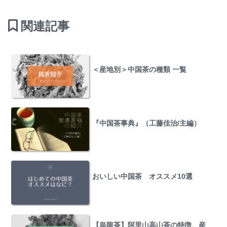
関連記事
＜産地別＞中国茶の種類 一覧
『中国茶事典』（工藤佳治/主編）
おいしい中国茶 オススメ10選
【烏龍茶】阿里山高山茶の特徴、産