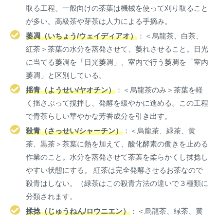
取る工程。一般向けの茶葉は機械を使って刈り取ること
が多い。高級茶や芽茶は人力による手摘み。
萎凋（いちょう/ウェイディアオ）
：＜烏龍茶、白茶、
紅茶＞茶葉の水分を蒸発させて、萎れさせること。日光
に当てる萎凋を「日光萎凋」、室内で行う萎凋を「室内
萎凋」と区別している。
揺青（ようせい/ヤオチン）
：＜烏龍茶のみ＞茶葉を軽
く揺さぶって撹拌し、発酵を緩やかに進める。この工程
で青茶らしい華やかな芳香成分を引き出す。
殺青（さっせい/シャーチン）
：＜烏龍茶、緑茶、黄
茶、黒茶＞茶葉に熱を加えて、酸化酵素の働きを止める
作業のこと。水分を蒸発させて茶葉を柔らかくし揉捻し
やすい状態にする。 紅茶は完全発酵させるお茶なので
殺青はしない。（緑茶はこの殺青方法の違いで３種類に
分類されます。
揉捻（じゅうねん/ロウニエン）
：＜烏龍茶、緑茶、黄