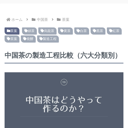
ホーム
中国茶
茶葉
茶葉
緑茶
烏龍茶
黄茶
白茶
黒茶
紅茶
茶葉
発酵
製造工程
中国茶の製造工程比較（六大分類別）