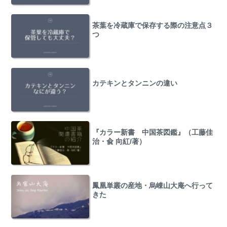
茶葉を冷蔵庫で保存する際の注意点３
つ
カテキンとタンニンの違い
『カラー新書 中国茶図鑑』（工藤佳
治・兪 向紅/著）
鳳凰単叢の産地・烏崠山大庵へ行って
きた